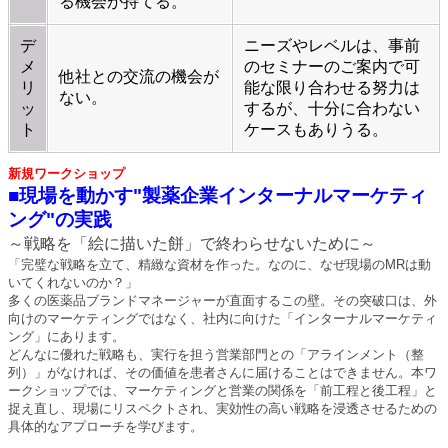
る機会が持てる。
デ
ニーズやレベルは、事前
メ
のセミナーのご案内で可
他社との交流の機会が
リ
能な限り合わせる努力は
ない。
ッ
するが、十分に合わない
ト
ケースもありうる。
新規ワークショップ
■現場を動かす"製薬企業インターナルマーケティ
ング"の実践
～戦略を「絵に描いた餅」で終わらせないために～
「完璧な戦略を立て、精緻な資材を作った。なのに、なぜ現場のMRは動
いてくれないのか？」
多くの医薬品ブランドマネージャーが直面するこの壁。その突破口は、外
向けのマーケティングではなく、社内に向けた「インターナルマーケティ
ング」にあります。
どんなに優れた戦略も、実行を担う営業部門との「アラインメント（整
列）」がなければ、その価値を患者さんに届けることはできません。本ワ
ークショップでは、マーケティングと営業の関係を「前工程と後工程」と
捉え直し、現場にリスペクトされ、実効性の高い戦略を浸透させるための
具体的なアプローチを学びます。