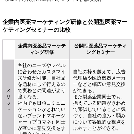
企業内医薬マーケティング研修と公開型医薬マー
ケティングセミナーの比較
企業内医薬品マーケテ
公開型医薬品マーケティ
ィング研修
ングセミナー
各社のニーズやレベル
に合わせたカスタマイ
自社の枠を越えて、広告
ズ研修が可能。自社品
代理店や医療機器メーカ
を題材にして行えるの
ーなどと幅広い意見交換
メ
で実務との関連がより
ができる。
リ
強くなる。
また製薬企業同士でも、
ッ
社内でも日頃コミュニ
抱えている問題がきわめ
ト
ケーションがとれてい
て類似していることに気
ないブランドマネージ
づく。自社の強み・弱み
ャー（プロマネ）同士
について客観的な視点を
が互いに意見交換をす
ふやすことができる。