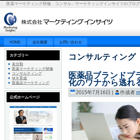
医薬マーケティング研修、コンサル - マーケティングインサイツのブログ
HOME
会社概要
お問い合わせ
コンサルティング
カテゴリー
未分類
医薬マーケティング研修
医薬品ブランドプ
コンサルティング
ＭＲ育成
化のワナから逃れ
医薬品マーケティング
2015年7月16日 |
作成者
m
公式ホームページ