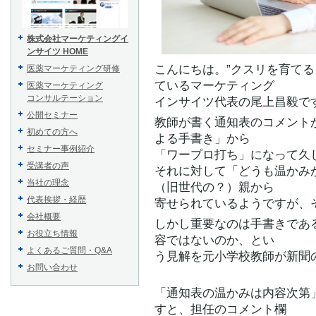
株式会社マーケティングイ
ンサイツ HOME
こんにちは。”クスリを育てる
医薬マーケティング研修
ているマーケティング
医薬マーケティング
コンサルテーション
インサイツ代表の尾上昌毅で
公開セミナー
教師が書く通知表のコメント
初めての方へ
よる手書き」から
セミナー事例紹介
「ワープロ打ち」になって久
受講者の声
それに対して「どうも温かみ
当社の理念
（旧世代の？）親から
代表挨拶・経歴
寄せられているようですが、
会社概要
しかし重要なのは手書きであ
お役立ち情報
容ではないのか、とい
よくあるご質問・Q&A
う見解を元小学校教師が新聞
お問い合わせ
「通知表の温かみは内容次第
すと、担任のコメント欄