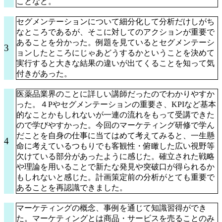
ことなど。
セグメンテーションについて細分化して分析だけしがち
なところであるが、そこに対してのアクションが重要で
あることを分かった。例題を見ているとセグメンテーシ
3
ョンしたところにじゃあどうするかということを決めて
実行すると大きな結果の違いが出てくることを知って気
付きがあった。
医薬品業界のことに詳しい講師だったのでわかりやすか
った。４Pやセグメンテーションの重要さ、KPIなど基本
的なことかもしれないが一連の流れをもって受講できた
ので学びやすかった。今回のマーケティング研修で学ん
だことを自身の仕事に当てはめて考えてみると、一生懸
4
命に考えているつもりでも客観性・俯瞰した広い視野等
欠けている部分があったように感じた。確立された戦略
や理論を用いることで新たな発見や突破口が得られるか
もしれないと感じた。計画策定前の分析がとても重要で
あることを再認識できました。
マーケティングの概念、事例を通じて知識習得ができ
た。マーケティングとは商品・サービスを売ることのみ