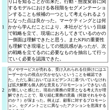
り口を知ることが出来た。行動・態度変容に関
するモデルにおける各段階をセグメンテーショ
ンすることも候補の一つとして考えられるよう
になった点は良かった。マーケティングとは何
1
かから学んだことにより、本社がどういう目線
で戦略を立て、現場におろしてきているのかの
一側面は理解できたと思う。またKPIの重要性
も理解でき現場としての抵抗感があったが、次
の戦略を立てるのに必要なものを抽出して行っ
ていく必要を認識できた。
モノやサービスが売れる、受け入れられる仕掛けにはユ
ーザーからの視点が欠かせないということを確認でき
た。ただし薬においてはエビデンスに基づいていなけれ
ば拡大解釈も個人的な意見もプロモーションできない点
2
が難しいと感じた。現在の業務の背景となる考え方が理
解できたことで、取り組む業務の意義（何故それをやる
のか？）が深まった。例えば、顧客に対するプロモーシ
ョン、セグメントごとに異なったアクションを意識する