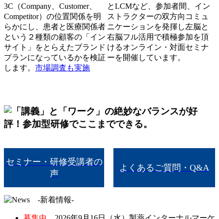
3C（Company、Customer、
とLCMなど、参加者間、イン
Competitor）の位置関係を明
ストラクターの双方向コミュ
らかにし、患者と医療関係者
ニケーションを発揮し左脳と
という２種類の顧客の「イン
右脳フル活用で積極参加を頂
サイト」をとらえたブランド
けるオンライン・対面セミナ
プランになっているかを検証
ーを開催しています。
します。
市場調査も実施
セミナー・研修
受講者の
よくあるご質問・Q&A
声
募集中
2026年9月16日（水）製薬インターナルマーケ