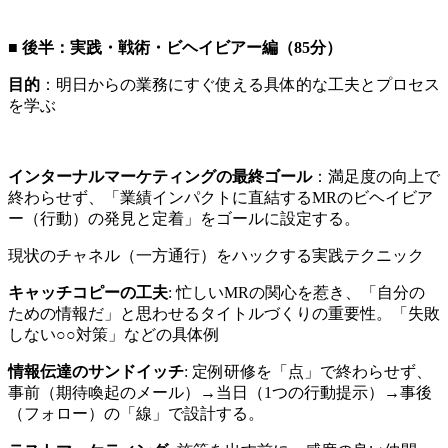
■
後半：実践・戦術・ビヘイビアー編（85分）
目的
：明日からの業務にすぐ使える具体的な工夫とプロセス
を学ぶ
インターナルマーケティングの最終ゴール
：満足度の向上で
終わらせず、「業績インパクトに直結するMRのビヘイビア
ー（行動）の発見と定着」をゴールに設定する。
現状のチャネル（一方通行）をハックする実践テクニック
キャッチコピーの工夫
: 忙しいMRの関心を惹き、「自分の
ための情報だ」と思わせるタイトルづくりの重要性。「失敗
しない○○対策」などの具体例
情報伝達のサンドイッチ
: 定例研修を「点」で終わらせず、
事前（期待喚起のメール）→当日（1つの行動提示）→事後
（フォロー）の「線」で設計する。