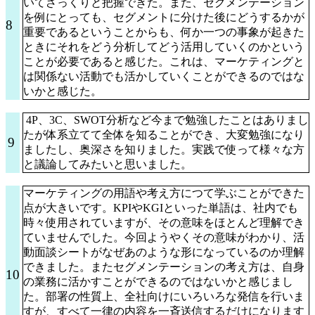
いてざっくりと把握できた。また、セグメンテーション
を例にとっても、セグメントに分けた後にどうするかが
8
重要であるということからも、何か一つの事象が起きた
ときにそれをどう分析してどう活用していくのかという
ことが必要であると感じた。これは、マーケティングと
は関係ない活動でも活かしていくことができるのではな
いかと感じた。
4P、3C、SWOT分析など今まで勉強したことはありまし
たが体系立てて全体を知ることができ、大変勉強になり
9
ましたし、奥深さを知りました。実践で使って様々な方
と議論してみたいと思いました。
マーケティングの用語や考え方につて学ぶことができた
点が大きいです。KPIやKGIといった単語は、社内でも
時々使用されていますが、その意味をほとんど理解でき
ていませんでした。今回ようやくその意味がわかり、活
動面談シートがなぜあのような形になっているのか理解
できました。またセグメンテーションの考え方は、自身
10
の業務に活かすことができるのではないかと感じまし
た。部署の性質上、全社向けにいろいろな発信を行いま
すが、すべて一律の内容を一斉送信するだけになります