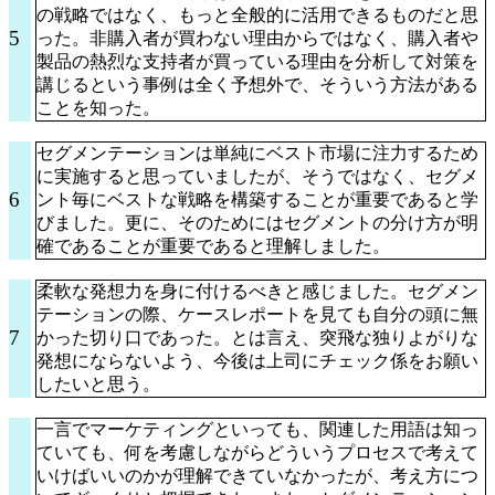
の戦略ではなく、もっと全般的に活用できるものだと思
5
った。非購入者が買わない理由からではなく、購入者や
製品の熱烈な支持者が買っている理由を分析して対策を
講じるという事例は全く予想外で、そういう方法がある
ことを知った。
セグメンテーションは単純にベスト市場に注力するため
に実施すると思っていましたが、そうではなく、セグメ
6
ント毎にベストな戦略を構築することが重要であると学
びました。更に、そのためにはセグメントの分け方が明
確であることが重要であると理解しました。
柔軟な発想力を身に付けるべきと感じました。セグメン
テーションの際、ケースレポートを見ても自分の頭に無
7
かった切り口であった。とは言え、突飛な独りよがりな
発想にならないよう、今後は上司にチェック係をお願い
したいと思う。
一言でマーケティングといっても、関連した用語は知っ
ていても、何を考慮しながらどういうプロセスで考えて
いけばいいのかが理解できていなかったが、考え方につ