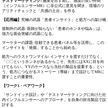
テストマーケティング:
施策を出す前に、感度の良い仲間
（インフルエンサーMR）に非公式に意見を聞き、現場のリ
アリティチェックと「共感の土台」を作る
【応用編】
究極の武器「患者インサイト」と処方への架け橋
規制外の武器: 医師が知らない「患者のホンネや悩み」は、
強力な面会突破の武器になる。
マーケターの課題: 信頼できる患者パネル等を活用し、この
インサイトを「発掘」することから始める。
処方へのラストワンマイル: インサイトを渡すだけでなく、
「〇〇というホンネがあるからこそ、先生にはXXに目を向
けてもらい、YYのケースなら当社の製品を提案する」とい
う、処方につながるストーリー（導線）まで設計してMRに
渡すことの重要性。
【ワーク3・ペアワーク】
「サンドイッチ設計」や「テストマーケティングに向けた社
内インフルエンサーへのアプローチ」を自身の担当製品で設
計する