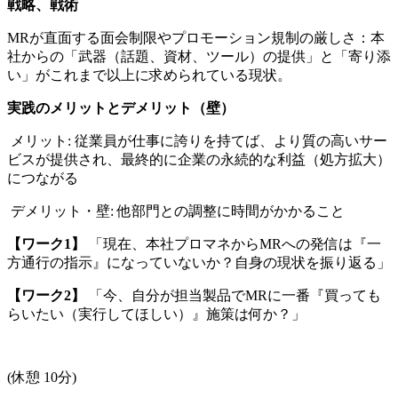
戦略、戦術
MR
が直面する面会制限やプロモーション規制の厳しさ：本
社からの「武器（話題、資材、ツール）の提供」と「寄り添
い」がこれまで以上に求められている現状。
実践のメリットとデメリット（壁）
メリット: 従業員が仕事に誇りを持てば、より質の高いサー
ビスが提供され、最終的に企業の永続的な利益（処方拡大）
につながる
デメリット・壁: 他部門との調整に時間がかかること
【ワーク1】
「現在、本社プロマネからMRへの発信は『一
方通行の指示』になっていないか？自身の現状を振り返る」
【ワーク2】
「今、自分が担当製品でMRに一番『買っても
らいたい（実行してほしい）』施策は何か？」
(
休憩 10分)